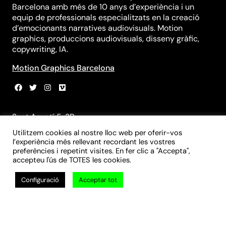
Barcelona amb més de 10 anys d’experiència i un
equip de professionals especialitzats en la creació
d’emocionants narratives audiovisuals. Motion
graphics, produccions audiovisuals, disseny gràfic,
copywriting, IA.
Motion Graphics Barcelona
Sant Agustí 5, 3B
08012 Barcelona
Utilitzem cookies al nostre lloc web per oferir-vos
+34 931 839 981
l’experiència més rellevant recordant les vostres
+34 699 970 055
preferències i repetint visites. En fer clic a "Accepta",
info@croma-studio.com
accepteu l'ús de TOTES les cookies.
Configuració
Acceptar tot
© 2024 Croma Studio | Disseny gràfic, branding, motion graphics |
Barcelona
Nota Legal
Privacitat
Cookies