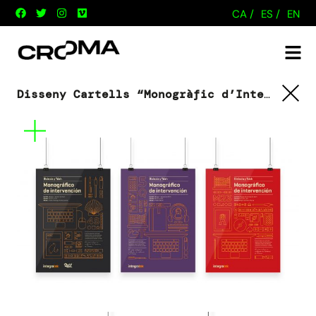
CA /
ES /
EN
Disseny Cartells “Monogràfic d’Intervenció”
Tornar
Mes
informació