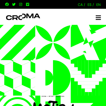
CA /
ES /
EN