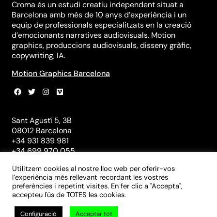
Croma és un estudi creatiu independent situat a
Barcelona amb més de 10 anys d’experiència i un
equip de professionals especialitzats en la creació
d’emocionants narratives audiovisuals. Motion
graphics, produccions audiovisuals, disseny gràfic,
copywriting, IA.
Motion Graphics Barcelona
Sant Agustí 5, 3B
08012 Barcelona
+34 931 839 981
+34 699 970 055
info@croma-studio.com
Utilitzem cookies al nostre lloc web per oferir-vos
l’experiència més rellevant recordant les vostres
preferències i repetint visites. En fer clic a "Accepta",
accepteu l'ús de TOTES les cookies.
© 2024 Croma Studio | Disseny gràfic, branding, motion graphics |
Barcelona
Configuració
Acceptar tot