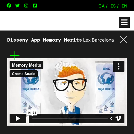
CA /
ES /
EN
Disseny App Memory Merits
Lex Barcelona
Tornar
Mes
informació