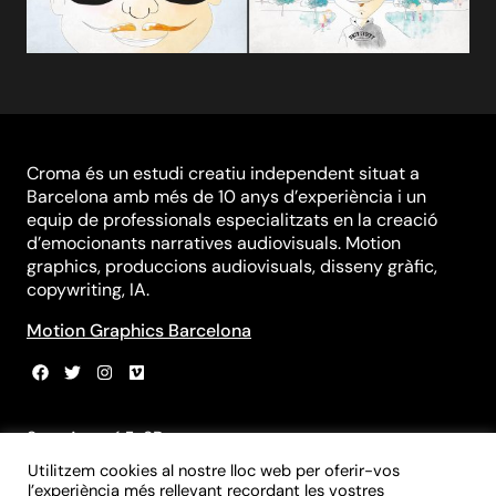
Croma és un estudi creatiu independent situat a
Barcelona amb més de 10 anys d’experiència i un
equip de professionals especialitzats en la creació
d’emocionants narratives audiovisuals. Motion
graphics, produccions audiovisuals, disseny gràfic,
copywriting, IA.
Motion Graphics Barcelona
Sant Agustí 5, 3B
08012 Barcelona
Utilitzem cookies al nostre lloc web per oferir-vos
+34 931 839 981
l’experiència més rellevant recordant les vostres