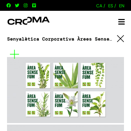
CA /
ES /
EN
Senyalètica Corporativa Àrees Sense Fum
Inst
Tornar
Mes
informació