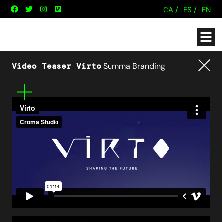
CA /
ES /
EN
Video Teaser Virto
Summa Branding
Tornar
Mes
informació