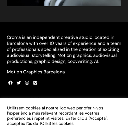
Croma is an independent creative studio located in
Barcelona with over 10 years of experience and a team
of professionals specialized in the creation of exciting
audiovisual storytelling. Motion graphics, audiovisual
productions, graphic design, copywriting, AI.
Motion Graphics Barcelona
Sant Agustí 5, 3B
08012 Barcelona
Utilitzem cookies al nostre lloc web per oferir-vos
+34 931 839 981
l’experiència més rellevant recordant les vostres
+34 699 970 055
preferències i repetint visites. En fer clic a "Accepta",
info@croma-studio.com
accepteu l'ús de TOTES les cookies.