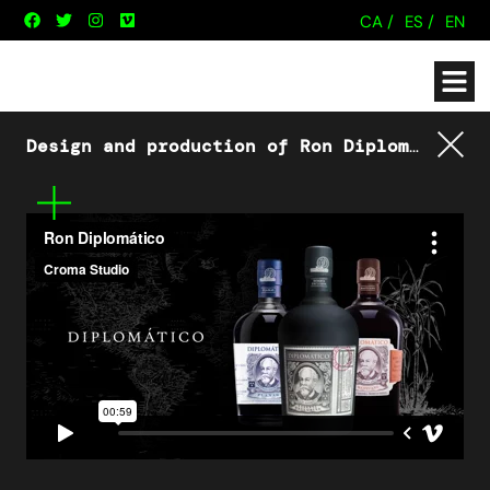
CA /
ES /
EN
Design and production of Ron Diplomático
Mo
Tornar
Mes
informació