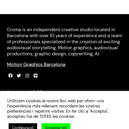
Croma is an independent creative studio located in
Barcelona with over 10 years of experience and a team
of professionals specialized in the creation of exciting
audiovisual storytelling. Motion graphics, audiovisual
productions, graphic design, copywriting, AI.
Motion Graphics Barcelona
Sant Agustí 5, 3B
08012 Barcelona
Utilitzem cookies al nostre lloc web per oferir-vos
+34 931 839 981
l’experiència més rellevant recordant les vostres
+34 699 970 055
preferències i repetint visites. En fer clic a "Accepta",
accepteu l'ús de TOTES les cookies.
info@croma-studio.com
Configuració
Acceptar tot