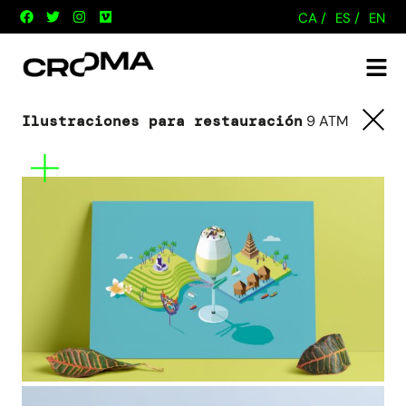
CA /
ES /
EN
Ilustraciones para restauración
9 ATM
Tornar
Mes
informació