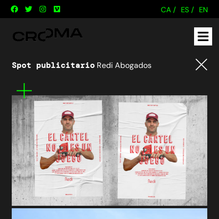
CA /
ES /
EN
Spot publicitario
Redi Abogados
Tornar
Mes
informació