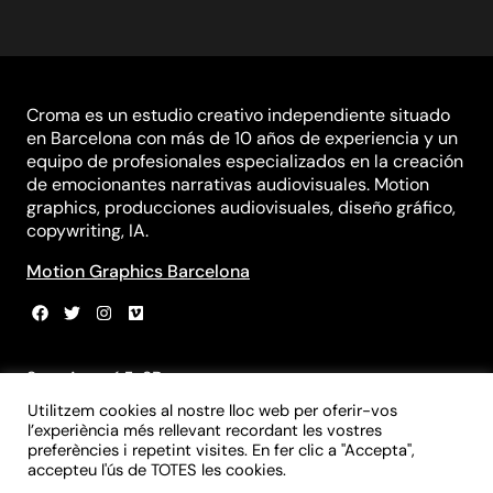
Croma es un estudio creativo independiente situado
en Barcelona con más de 10 años de experiencia y un
equipo de profesionales especializados en la creación
de emocionantes narrativas audiovisuales. Motion
graphics, producciones audiovisuales, diseño gráfico,
copywriting, IA.
Motion Graphics Barcelona
Sant Agustí 5, 3B
08012 Barcelona
Utilitzem cookies al nostre lloc web per oferir-vos
+34 931 839 981
l’experiència més rellevant recordant les vostres
+34 699 970 055
preferències i repetint visites. En fer clic a "Accepta",
info@croma-studio.com
accepteu l'ús de TOTES les cookies.