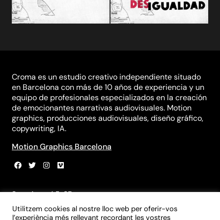
Croma es un estudio creativo independiente situado
en Barcelona con más de 10 años de experiencia y un
equipo de profesionales especializados en la creación
de emocionantes narrativas audiovisuales. Motion
graphics, producciones audiovisuales, diseño gráfico,
copywriting, IA.
Motion Graphics Barcelona
Sant Agustí 5, 3B
08012 Barcelona
Utilitzem cookies al nostre lloc web per oferir-vos
+34 931 839 981
l’experiència més rellevant recordant les vostres