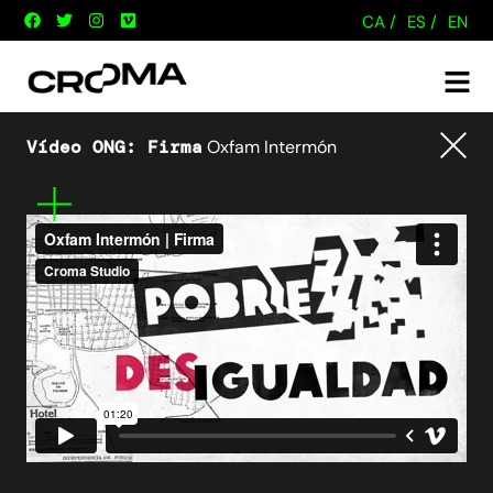
CA /
ES /
EN
Vídeo ONG: Firma
Oxfam Intermón
Tornar
Mes
informació