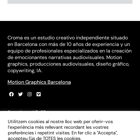
Croma es un estudio creativo independiente situado
en Barcelona con más de 10 años de experiencia y un
equipo de profesionales especializados en la creación
de emocionantes narrativas audiovisuales. Motion
graphics, producciones audiovisuales, diseño gráfico,
copywriting, IA.
Motion Graphics Barcelona
Sant Agustí 5, 3B
08012 Barcelona
Utilitzem cookies al nostre lloc web per oferir-vos
+34 931 839 981
l’experiència més rellevant recordant les vostres
+34 699 970 055
preferències i repetint visites. En fer clic a "Accepta",
accepteu l'ús de TOTES les cookies.
info@croma-studio.com