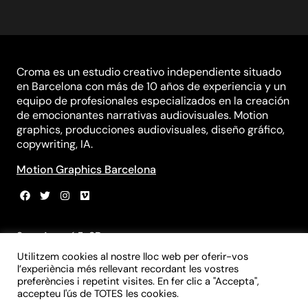
Croma es un estudio creativo independiente situado
en Barcelona con más de 10 años de experiencia y un
equipo de profesionales especializados en la creación
de emocionantes narrativas audiovisuales. Motion
graphics, producciones audiovisuales, diseño gráfico,
copywriting, IA.
Motion Graphics Barcelona
Sant Agustí 5, 3B
08012 Barcelona
Utilitzem cookies al nostre lloc web per oferir-vos
+34 931 839 981
l’experiència més rellevant recordant les vostres
+34 699 970 055
preferències i repetint visites. En fer clic a "Accepta",
info@croma-studio.com
accepteu l'ús de TOTES les cookies.