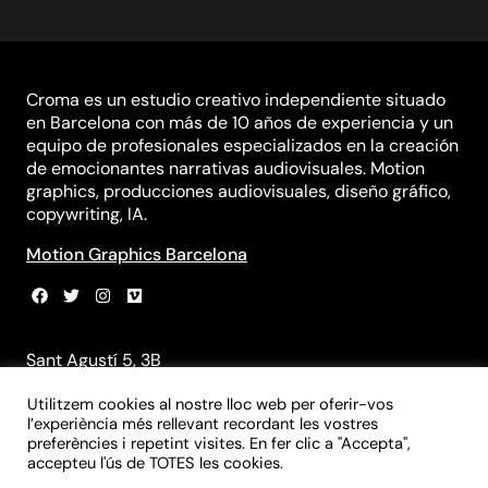
Croma es un estudio creativo independiente situado
en Barcelona con más de 10 años de experiencia y un
equipo de profesionales especializados en la creación
de emocionantes narrativas audiovisuales. Motion
graphics, producciones audiovisuales, diseño gráfico,
copywriting, IA.
Motion Graphics Barcelona
Sant Agustí 5, 3B
08012 Barcelona
Utilitzem cookies al nostre lloc web per oferir-vos
+34 931 839 981
l’experiència més rellevant recordant les vostres
+34 699 970 055
preferències i repetint visites. En fer clic a "Accepta",
info@croma-studio.com
accepteu l'ús de TOTES les cookies.