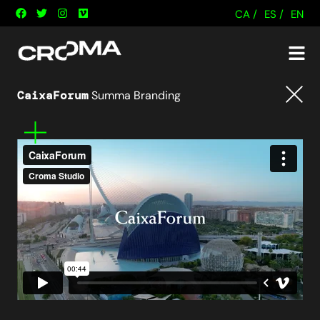
CA /
ES /
EN
CaixaForum
Summa Branding
Tornar
Mes
informació